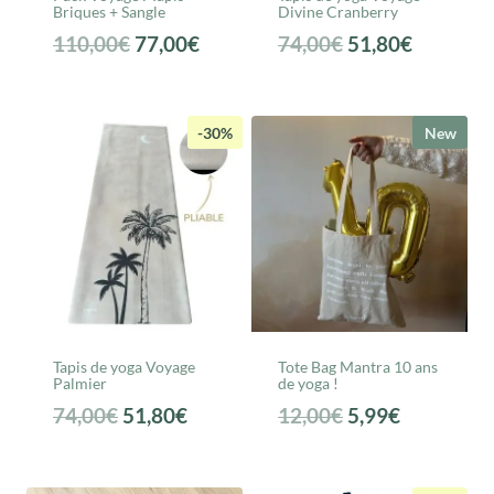
Briques + Sangle
Divine Cranberry
Le
Le
Le
Le
110,00
€
77,00
€
74,00
€
51,80
€
prix
prix
prix
prix
initial
actuel
initial
actuel
était :
est :
était :
est :
-30%
New
110,00€.
77,00€.
74,00€.
51,80€.
Tapis de yoga Voyage
Tote Bag Mantra 10 ans
Palmier
de yoga !
Le
Le
Le
Le
74,00
€
51,80
€
12,00
€
5,99
€
prix
prix
prix
prix
initial
actuel
initial
actuel