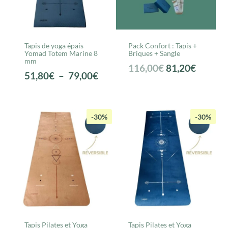
Tapis de yoga épais
Pack Confort : Tapis +
Yomad Totem Marine 8
Briques + Sangle
mm
Le
Le
116,00
€
81,20
€
Plage
51,80
€
–
79,00
€
prix
prix
de
initial
actuel
prix :
était :
est :
51,80€
-30%
-30%
116,00€.
81,20€.
à
79,00€
Tapis Pilates et Yoga
Tapis Pilates et Yoga