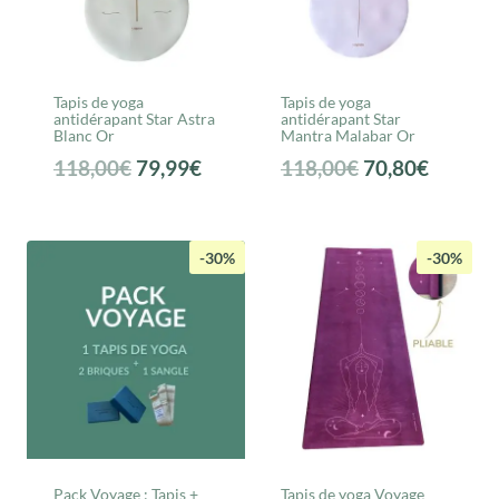
Tapis de yoga
Tapis de yoga
antidérapant Star Astra
antidérapant Star
Blanc Or
Mantra Malabar Or
Le
Le
Le
Le
118,00
€
79,99
€
118,00
€
70,80
€
prix
prix
prix
prix
initial
actuel
initial
actuel
était :
est :
était :
est :
-30%
-30%
118,00€.
79,99€.
118,00€.
70,80€.
Pack Voyage : Tapis +
Tapis de yoga Voyage