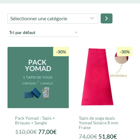
Sélectionner
une
catégorie
-30%
-30%
Pack Yomad : Tapis +
Tapis de yoga épais
Briques + Sangle
Yomad Solaire 8 mm
Fraise
Le
Le
110,00
€
77,00
€
Le
Le
74,00
€
51,80
€