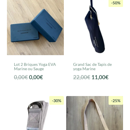
était :
est :
était :
est :
-50%
74,00€.
51,80€.
12,00€.
5,99€.
Lot 2 Briques Yoga EVA
Grand Sac de Tapis de
Marine ou Sauge
yoga Marine
Le
Le
Le
Le
0,00
€
0,00
€
22,00
€
11,00
€
prix
prix
prix
prix
initial
actuel
initial
actuel
était :
est :
était :
est :
-30%
-25%
0,00€.
0,00€.
22,00€.
11,00€.