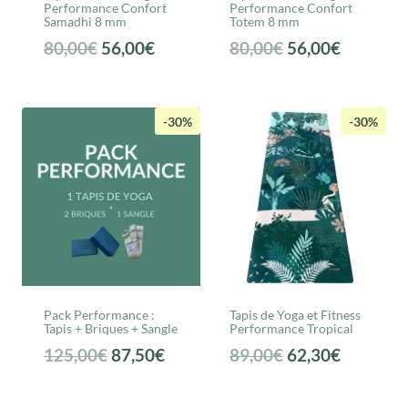
Performance Confort
Performance Confort
Samadhi 8 mm
Totem 8 mm
Le
Le
Le
Le
80,00
€
56,00
€
80,00
€
56,00
€
prix
prix
prix
prix
initial
actuel
initial
actuel
était :
est :
était :
est :
-30%
-30%
80,00€.
56,00€.
80,00€.
56,00€.
Pack Performance :
Tapis de Yoga et Fitness
Tapis + Briques + Sangle
Performance Tropical
Le
Le
Le
Le
125,00
€
87,50
€
89,00
€
62,30
€
prix
prix
prix
prix
initial
actuel
initial
actuel