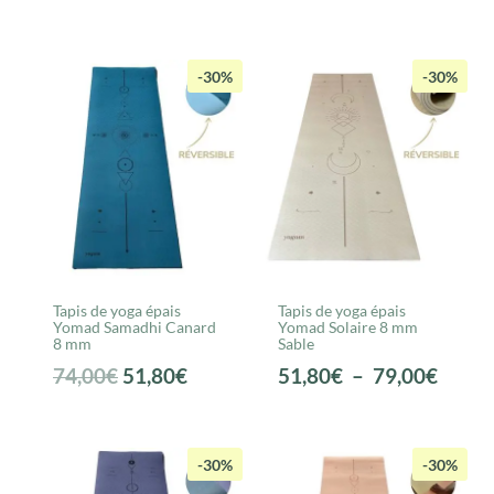
prix
prix
prix
prix
initial
actuel
initial
actuel
était :
est :
était :
est :
-30%
-30%
110,00€.
77,00€.
74,00€.
51,80€.
Tapis de yoga épais
Tapis de yoga épais
Yomad Samadhi Canard
Yomad Solaire 8 mm
8 mm
Sable
Le
Le
Plage
74,00
€
51,80
€
51,80
€
–
79,00
€
prix
prix
de
initial
actuel
prix :
était :
est :
51,80
-30%
-30%