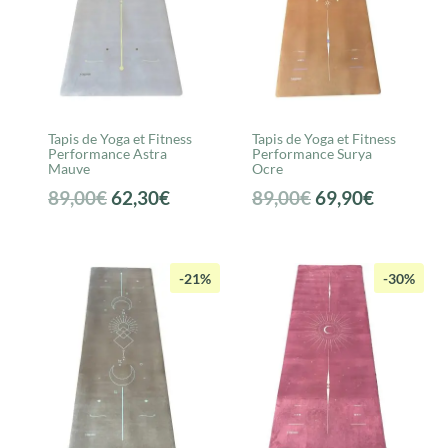
Tapis de Yoga et Fitness
Tapis de Yoga et Fitness
Performance Astra
Performance Surya
Mauve
Ocre
Le
Le
Le
Le
89,00
€
62,30
€
89,00
€
69,90
€
prix
prix
prix
prix
initial
actuel
initial
actuel
était :
est :
était :
est :
-21%
-30%
89,00€.
62,30€.
89,00€.
69,90€.