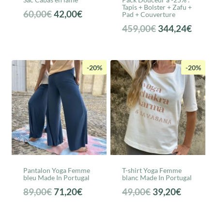
Tapis + Bolster + Zafu +
Le
Le
60,00
€
42,00
€
Pad + Couverture
prix
prix
Le
Le
459,00
€
344,24
€
initial
actuel
prix
prix
était :
est :
initial
actuel
60,00€.
42,00€.
était :
est :
-20%
-20%
459,00€.
344,2
Pantalon Yoga Femme
T-shirt Yoga Femme
bleu Made In Portugal
blanc Made In Portugal
Le
Le
Le
Le
89,00
€
71,20
€
49,00
€
39,20
€
prix
prix
prix
prix