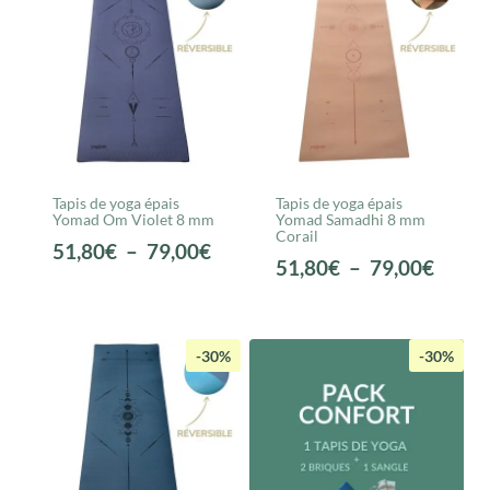
74,00€.
51,80€.
à
79,00
Tapis de yoga épais
Tapis de yoga épais
Yomad Om Violet 8 mm
Yomad Samadhi 8 mm
Corail
Plage
51,80
€
–
79,00
€
Plage
51,80
€
–
79,00
€
de
de
prix :
prix :
51,80€
51,80
-30%
-30%
à
à
79,00€
79,00