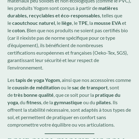
matériaux peu solides et non écologiques (comme le PVC),
les produits Yogom sont conçus à partir de
matières
durables, recyclables et éco-responsables
, telles que
le
caoutchouc naturel
, le
liège
, le
TPE
, la
mousse EVA
et
le
coton
. Bien que nos produits ne soient pas certifiés bio
(car il n’existe pas de norme spécifique pour ce type
d’équipement), ils bénéficient de nombreuses
certifications européennes et françaises (Oeko-Tex, SGS),
garantissant leur sécurité et leur respect de
l’environnement.
Les
tapis de yoga Yogom
, ainsi que nos accessoires comme
le
coussin de méditation
ou le
sac de transport
, sont
de
très bonne qualité
, que ce soit pour la
pratique du
yoga
, du
fitness
, de la
gymnastique
ou du
pilates
. Ils
offrent la stabilité nécessaire, sont adaptés à tous types de
sol, et permettent de pratiquer en confort sans
compromettre votre équilibre ou vos articulations.