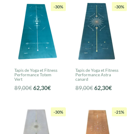
était :
est :
était :
est :
-30%
-30%
125,00€.
87,50€.
89,00€.
62,30€.
Tapis de Yoga et Fitness
Tapis de Yoga et Fitness
Performance Totem
Performance Astra
Vert
canard
Le
Le
Le
Le
89,00
€
62,30
€
89,00
€
62,30
€
prix
prix
prix
prix
initial
actuel
initial
actuel
était :
est :
était :
est :
-30%
-21%
89,00€.
62,30€.
89,00€.
62,30€.