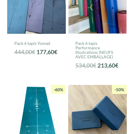
Pack 6 tapis Yomad
Pack 6 tapis
Performance
Le
Le
444,00
€
177,60
€
Illustrations (NEUFS
AVEC EMBALLAGE)
prix
prix
Le
Le
534,00
€
213,60
€
initial
actuel
prix
prix
était :
est :
initial
actuel
444,00€.
177,60€.
était :
est :
-60%
-50%
534,00€.
213,6