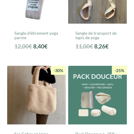
Sangle d’étirement yoga
Sangle de transport de
parme
tapis de yoga
Le
Le
Le
Le
12,00
€
8,40
€
11,00
€
8,26
€
prix
prix
prix
prix
initial
actuel
initial
actuel
était :
est :
était :
est :
-30%
-25%
12,00€.
8,40€.
11,00€.
8,26€.
Sac Cabas en laine
Pack Douceur à -25% :