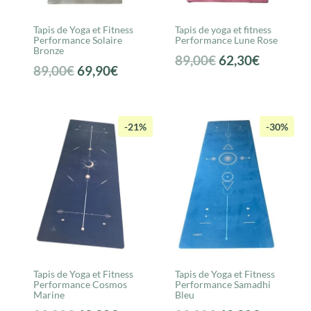
Tapis de Yoga et Fitness
Tapis de yoga et fitness
Performance Solaire
Performance Lune Rose
Bronze
Le
Le
89,00
€
62,30
€
Le
Le
89,00
€
69,90
€
prix
prix
prix
prix
initial
actuel
initial
actuel
était :
est :
était :
est :
-21%
-30%
89,00€.
62,30€.
89,00€.
69,90€.
Tapis de Yoga et Fitness
Tapis de Yoga et Fitness
Performance Cosmos
Performance Samadhi
Marine
Bleu