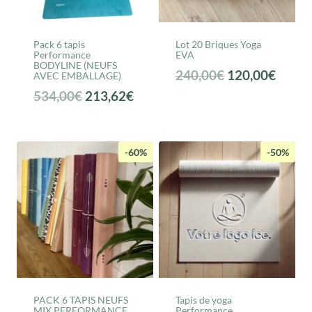
Pack 6 tapis
Lot 20 Briques Yoga
Performance
EVA
BODYLINE (NEUFS
Le
Le
240,00
€
120,00
€
AVEC EMBALLAGE)
prix
prix
Le
Le
534,00
€
213,62
€
initial
actuel
prix
prix
était :
est :
initial
actuel
240,00€.
120,0
était :
est :
-60%
-50%
534,00€.
213,62€.
PACK 6 TAPIS NEUFS
Tapis de yoga
MIX PERFORMANCE
Performance