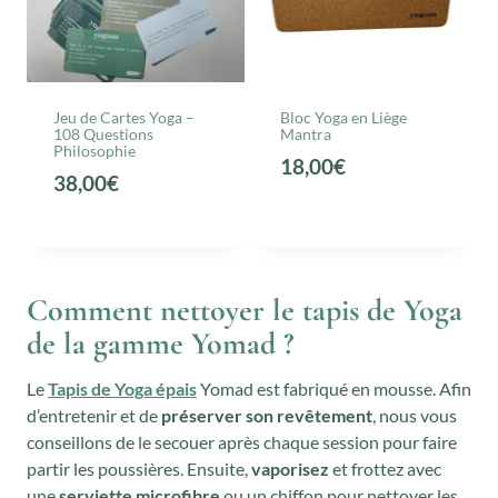
n
c
i
t
t
u
i
e
Jeu de Cartes Yoga –
Bloc Yoga en Liège
a
l
108 Questions
Mantra
Philosophie
l
e
18,00
€
38,00
€
é
s
t
t
a
i
:
Comment nettoyer le tapis de Yoga
t
5
de la gamme Yomad ?
,
:
9
Le
Tapis de Yoga épais
Yomad est fabriqué en mousse. Afin
1
9
d’entretenir et de
préserver son revêtement
, nous vous
conseillons de le secouer après chaque session pour faire
2
€
partir les poussières. Ensuite,
vaporisez
et frottez avec
,
.
une
serviette microfibre
ou un chiffon pour nettoyer les