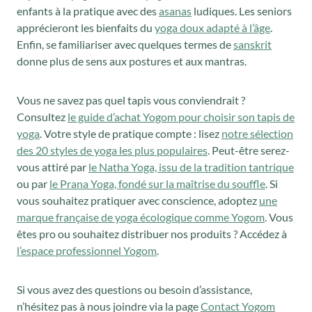
enfants à la pratique avec des
asanas
ludiques. Les seniors
apprécieront les bienfaits du
yoga doux adapté à l’âge
.
Enfin, se familiariser avec quelques termes de
sanskrit
donne plus de sens aux postures et aux mantras.
Vous ne savez pas quel tapis vous conviendrait ?
Consultez
le guide d’achat Yogom pour choisir son tapis de
yoga
. Votre style de pratique compte : lisez
notre sélection
des 20 styles de yoga les plus populaires
. Peut-être serez-
vous attiré par
le Natha Yoga, issu de la tradition tantrique
ou par
le Prana Yoga, fondé sur la maîtrise du souffle
. Si
vous souhaitez pratiquer avec conscience, adoptez
une
marque française de yoga écologique comme Yogom
. Vous
êtes pro ou souhaitez distribuer nos produits ? Accédez à
l’espace professionnel Yogom
.
Si vous avez des questions ou besoin d’assistance,
n’hésitez pas à nous joindre via la page
Contact Yogom