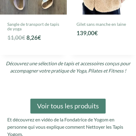
Sangle de transport de tapis
Gilet sans manche en laine
de yoga
139,00
€
L
L
11,00
€
8,26
€
e
e
p
p
r
r
Découvrez une sélection de tapis et accessoires conçus pour
accompagner votre pratique de Yoga, Pilates et Fitness !
i
i
x
x
i
a
n
c
i
t
Voir tous les produits
t
u
Et découvrez en vidéo de la Fondatrice de Yogom en
i
e
personne qui vous explique comment Nettoyer les Tapis
a
l
Yogom.