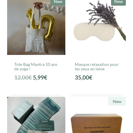
New
New
Tote Bag Mantra 10 ans
Masque relaxation pour
de yoga !
les yeux en laine
L
L
12,00
€
5,99
€
35,00
€
e
e
p
p
r
r
New
i
i
x
x
i
a