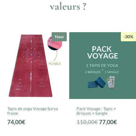
valeurs ?
New
-30%
Tapis de yoga Voyage Surya
Pack Voyage : Tapis +
fraise
Briques + Sangle
L
L
74,00
€
110,00
€
77,00
€
e
e