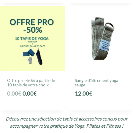
p
p
r
r
i
i
x
x
i
a
n
c
i
t
t
u
i
e
a
l
Offre pro -50% à partir de
Sangle d’étirement yoga
10 tapis de votre choix
sauge
l
e
L
L
0,00
€
0,00
€
12,00
€
é
s
e
e
t
t
p
p
a
r
r
i
:
Découvrez une sélection de tapis et accessoires conçus pour
accompagner votre pratique de Yoga, Pilates et Fitness !
i
i
t
7