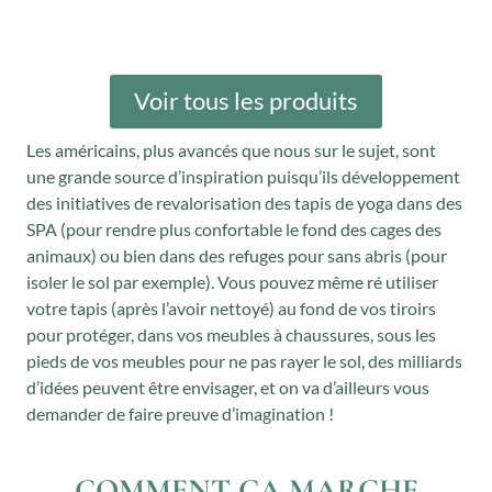
x
x
7
i
a
:
,
n
c
1
0
i
t
Voir tous les produits
1
0
t
u
0
€
Les américains, plus avancés que nous sur le sujet, sont
i
e
,
.
une grande source d’inspiration puisqu’ils développement
a
l
0
des initiatives de revalorisation des tapis de yoga dans des
l
e
0
SPA (pour rendre plus confortable le fond des cages des
é
s
€
animaux) ou bien dans des refuges pour sans abris (pour
t
t
isoler le sol par exemple). Vous pouvez même ré utiliser
.
votre tapis (après l’avoir nettoyé) au fond de vos tiroirs
a
pour protéger, dans vos meubles à chaussures, sous les
i
:
pieds de vos meubles pour ne pas rayer le sol, des milliards
t
0
d’idées peuvent être envisager, et on va d’ailleurs vous
,
demander de faire preuve d’imagination !
:
0
0
0
COMMENT ÇA MARCHE