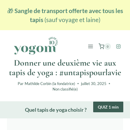
Aller
🎁
Sangle de transport offerte avec tous les
au
contenu
tapis
(sauf voyage et laine)
0
Donner une deuxième vie aux
tapis de yoga : #untapispourlavie
Par
Mathilde Corbin (la fondatrice)
juillet 30, 2025
Non classifié(e)
QUIZ 1 min
Quel tapis de yoga choisir ?