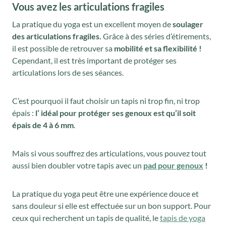
:
,
n
c
Vous avez les articulations fragiles
:
,
p
1
0
i
t
7
8
La pratique du yoga est un excellent moyen de
soulager
r
1
0
t
u
des articulations fragiles.
Grâce à des séries d’étirements,
4
0
i
0
€
i
e
il est possible de retrouver sa
mobilité et sa flexibilité !
,
€
x
,
.
a
l
Cependant, il est très important de protéger ses
0
.
articulations lors de ses séances.
0
l
e
0
:
0
é
s
€
5
C’est pourquoi il faut choisir un tapis ni trop fin, ni trop
€
t
t
.
1
épais :
l’ idéal pour protéger ses genoux est qu’il soit
.
a
,
épais de 4 à 6 mm
.
i
:
8
t
1
0
Mais si vous souffrez des articulations, vous pouvez tout
7
aussi bien doubler votre tapis avec un
pad pour genoux
€
!
:
7
à
4
,
La pratique du yoga peut être une expérience douce et
7
4
6
sans douleur si elle est effectuée sur un bon support. Pour
9
4
2
ceux qui recherchent un tapis de qualité, le
tapis de yoga
,