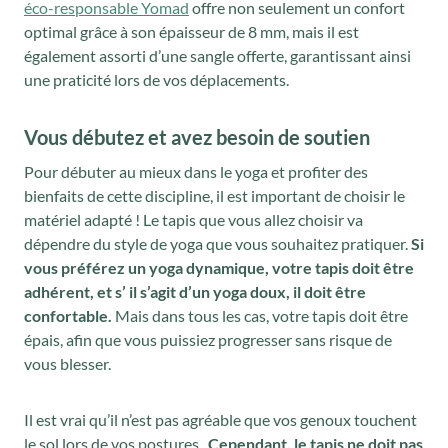
,
€
éco-responsable Yomad
offre non seulement un confort
0
optimal grâce à son épaisseur de 8 mm, mais il est
0
.
0
également assorti d’une sangle offerte, garantissant ainsi
0
€
une praticité lors de vos déplacements.
€
.
Vous débutez et avez besoin de soutien
Pour débuter au mieux dans le yoga et profiter des
bienfaits de cette discipline, il est important de choisir le
matériel adapté ! Le tapis que vous allez choisir va
dépendre du style de yoga que vous souhaitez pratiquer.
Si
vous préférez un yoga dynamique, votre tapis doit être
adhérent, et s’ il s’agit d’un yoga doux, il doit être
confortable.
Mais dans tous les cas, votre tapis doit être
épais, afin que vous puissiez progresser sans risque de
vous blesser.
Il est vrai qu’il n’est pas agréable que vos genoux touchent
le sol lors de vos postures.
Cependant, le tapis ne doit pas