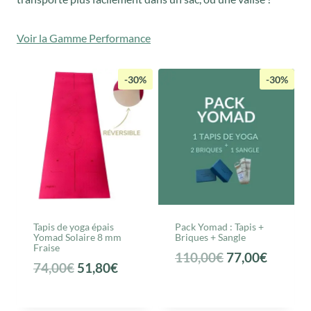
Voir la Gamme Performance
-30%
-30%
Tapis de yoga épais
Pack Yomad : Tapis +
Yomad Solaire 8 mm
Briques + Sangle
Fraise
L
L
110,00
€
77,00
€
L
L
74,00
€
51,80
€
e
e
e
e
p
p
p
p