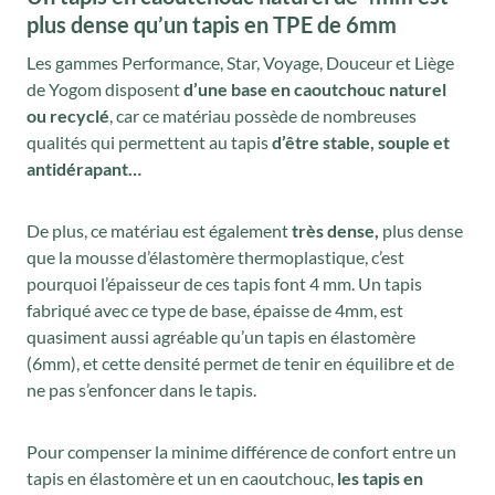
a
l
plus dense qu’un tapis en TPE de 6mm
l
e
é
s
Les gammes Performance, Star, Voyage, Douceur et Liège
de Yogom disposent
d’une base en caoutchouc naturel
t
t
ou recyclé
, car ce matériau possède de nombreuses
a
qualités qui permettent au tapis
d’être stable, souple et
i
:
antidérapant…
t
5
6
De plus, ce matériau est également
très dense,
plus dense
:
,
que la mousse d’élastomère thermoplastique, c’est
8
0
pourquoi l’épaisseur de ces tapis font 4 mm. Un tapis
0
0
fabriqué avec ce type de base, épaisse de 4mm, est
quasiment aussi agréable qu’un tapis en élastomère
,
€
(6mm), et cette densité permet de tenir en équilibre et de
0
.
ne pas s’enfoncer dans le tapis.
0
€
Pour compenser la minime différence de confort entre un
.
tapis en élastomère et un en caoutchouc,
les tapis en