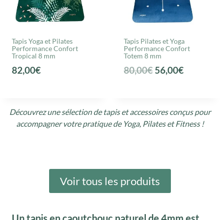
Tapis Yoga et Pilates
Tapis Pilates et Yoga
Performance Confort
Performance Confort
Tropical 8 mm
Totem 8 mm
L
L
82,00
€
80,00
€
56,00
€
e
e
p
p
r
r
Découvrez une sélection de tapis et accessoires conçus pour
accompagner votre pratique de Yoga, Pilates et Fitness !
i
i
x
x
i
a
n
c
i
t
Voir tous les produits
t
u
i
e
Un tapis en caoutchouc naturel de 4mm est