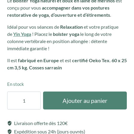
Le
Bolster Yoga naturel
et doux en laine de mérinos
est
conçu pour vous
accompagner dans vos postures
restorative de yoga, d’ouverture et d’étirements
.
Idéal pour vos séances de
Relaxation
et votre pratique
de
Yin Yoga
! Placez le
bolster yoga
le long de votre
colonne vertébrale en position allongée : détente
immédiate garantie !
Il est
fabriqué en Europe
et est
certifié Oeko Tex. 60 x 25
cm 3,5 kg. Cosses sarrasin
En stock
quantité
Ajouter au panier
de
Bolster
Yoga
Livraison offerte dès 120€
Laine
Expédition sous 24h (jours ouvrés)