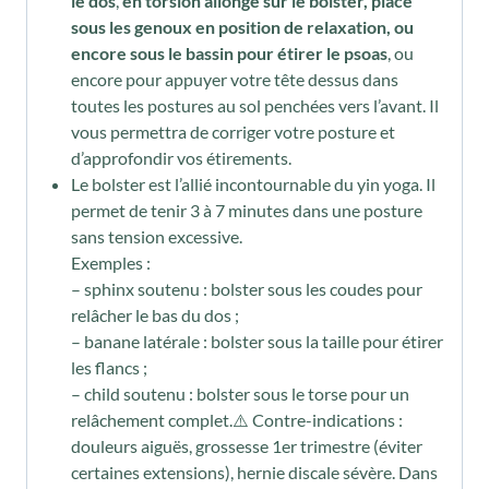
le dos
,
en torsion allongé sur le bolster,
placé
sous les genoux en position de relaxation, ou
encore sous le bassin pour étirer le psoas
, ou
encore pour appuyer votre tête dessus dans
toutes les postures au sol penchées vers l’avant. Il
vous permettra de corriger votre posture et
d’approfondir vos étirements.
Le bolster est l’allié incontournable du yin yoga. Il
permet de tenir 3 à 7 minutes dans une posture
sans tension excessive.
Exemples :
– sphinx soutenu : bolster sous les coudes pour
relâcher le bas du dos ;
– banane latérale : bolster sous la taille pour étirer
les flancs ;
– child soutenu : bolster sous le torse pour un
relâchement complet.⚠️ Contre-indications :
douleurs aiguës, grossesse 1er trimestre (éviter
certaines extensions), hernie discale sévère. Dans