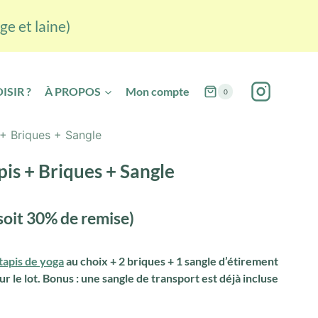
ge et laine)
ISIR ?
À PROPOS
Mon compte
0
 + Briques + Sangle
pis + Briques + Sangle
soit 30% de remise)
tapis de yoga
au choix + 2 briques + 1 sangle d’étirement
r le lot. Bonus : une sangle de transport est déjà incluse