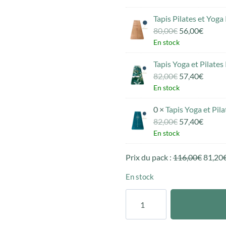
initial
actuel
Tapis Pilates et Yo
était :
est :
Le
Le
80,00
€
56,00
€
80,00€.
56,00€
prix
prix
En stock
initial
actuel
Tapis Yoga et Pilate
était :
est :
Le
Le
82,00
€
57,40
€
80,00€.
56,00€
prix
prix
En stock
initial
actuel
0 ×
Tapis Yoga et Pi
était :
est :
Le
Le
82,00
€
57,40
€
82,00€.
57,40€
prix
prix
En stock
initial
actuel
Prix du pack :
116,00
était :
€
est :
81,20
82,00€.
57,40€
En stock
quantité
de
Pack