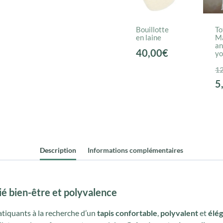
Bouillotte
To
en laine
Ma
an
40,00
€
yo
12
5
Description
Informations complémentaires
ié bien-être et polyvalence
atiquants à la recherche d’un
tapis confortable
,
polyvalent
et
élé