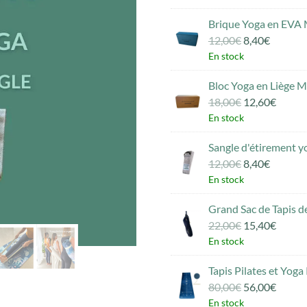
Brique Yoga en EVA 
Le
Le
12,00
€
8,40
€
prix
prix
En stock
initial
actuel
Bloc Yoga en Liège 
était :
est :
Le
Le
18,00
€
12,60
€
12,00€.
8,40€.
prix
prix
En stock
initial
actuel
Sangle d'étirement 
était :
est :
Le
Le
12,00
€
8,40
€
18,00€.
12,60€
prix
prix
En stock
initial
actuel
Grand Sac de Tapis d
était :
est :
Le
Le
22,00
€
15,40
€
12,00€.
8,40€.
prix
prix
En stock
initial
actuel
Tapis Pilates et Yo
était :
est :
Le
Le
80,00
€
56,00
€
22,00€.
15,40€
prix
prix
En stock