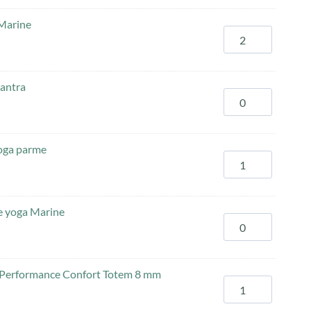
Marine
Mantra
yoga parme
.
e yoga Marine
ga Performance Confort Totem 8 mm
.