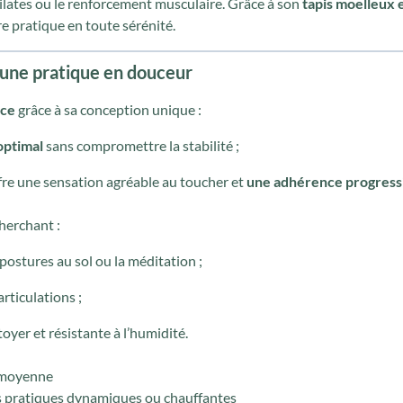
lates ou le renforcement musculaire. Grâce à son
tapis moelleux e
e pratique en toute sérénité.
 une pratique en douceur
nce
grâce à sa conception unique :
optimal
sans compromettre la stabilité ;
fre une sensation agréable au toucher et
une adhérence progress
herchant :
 postures au sol ou la méditation ;
articulations ;
ttoyer et résistante à l’humidité.
a moyenne
les pratiques dynamiques ou chauffantes