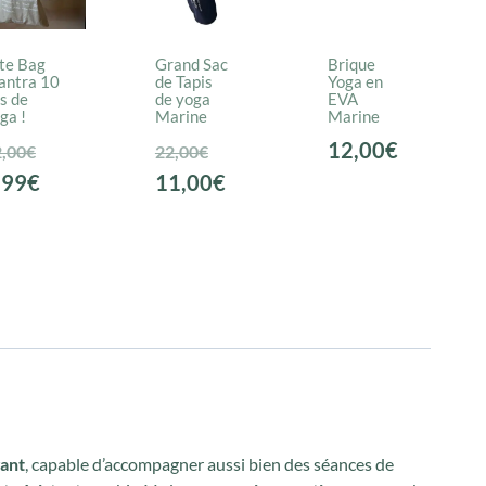
te Bag
Grand Sac
Brique
ntra 10
de Tapis
Yoga en
s de
de yoga
EVA
ga !
Marine
Marine
Le
Le
12,00
€
,00
€
22,00
€
prix
Le
prix
Le
,99
€
11,00
€
initial
prix
initial
prix
était :
actuel
était :
actuel
12,00€.
est :
22,00€.
est :
5,99€.
11,00€.
gant
, capable d’accompagner aussi bien des séances de