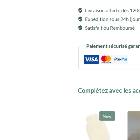
Confort
Livraison offerte dès 120
:
Tapis
Expédition sous 24h (jour
+
Satisfait ou Remboursé
Briques
+
Paiement sécurisé garan
Sangle
Complétez avec les acc
New