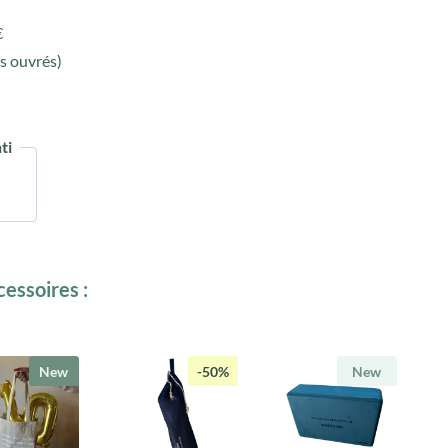
€
s ouvrés)
ti
essoires :
New
-50%
New