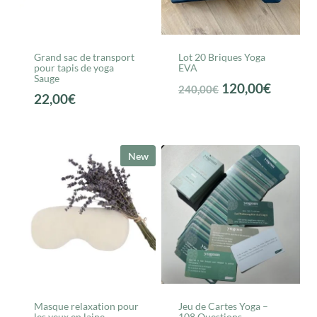
Grand sac de transport
Lot 20 Briques Yoga
pour tapis de yoga
EVA
Sauge
Le
Le
120,00
€
240,00
€
22,00
€
prix
prix
initial
actuel
était :
est :
New
240,00€.
120,00€
Masque relaxation pour
Jeu de Cartes Yoga –
les yeux en laine
108 Questions