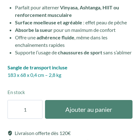
Parfait pour alterner
Vinyasa, Ashtanga, HIIT ou
renforcement musculaire
Surface moelleuse et agréable
: effet peau de pêche
Absorbe la sueur
pour un maximum de confort
Offre une
adhérence fluide
, même dans les
enchaînements rapides
Supporte l’usage de
chaussures de sport
sans s’abîmer
Sangle de transport incluse
183 x 68 x 0,4 cm – 2,8 kg
En stock
quantité
Ajouter au panier
de
Tapis
de
Livraison offerte dès 120€
Yoga