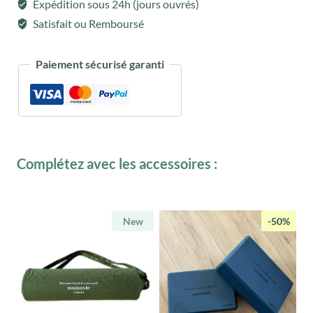
et
Expédition sous 24h (jours ouvrés)
Fitness
Satisfait ou Remboursé
Performance
Om
Paiement sécurisé garanti
taupe
Complétez avec les accessoires :
New
-50%