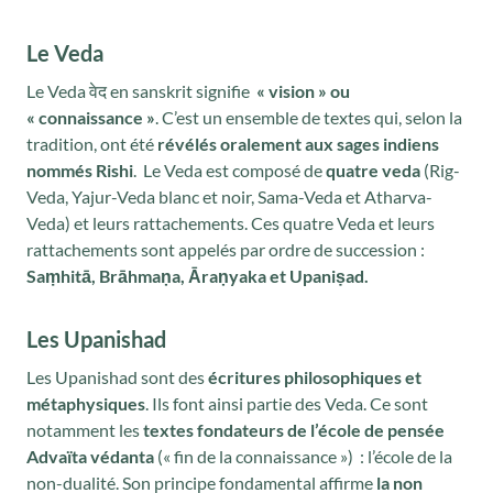
Le Veda
Le Veda वेद en sanskrit signifie
« vision » ou
« connaissance »
. C’est un ensemble de textes qui, selon la
tradition, ont été
révélés oralement aux sages indiens
nommés Rishi
. Le Veda est composé de
quatre veda
(Rig-
Veda, Yajur-Veda blanc et noir, Sama-Veda et Atharva-
Veda) et leurs rattachements. Ces quatre Veda et leurs
rattachements sont appelés par ordre de succession :
Saṃhitā, Brāhmaṇa, Āraṇyaka et Upaniṣad.
Les Upanishad
Les Upanishad sont des
écritures philosophiques et
métaphysiques
. Ils font ainsi partie des Veda. Ce sont
notamment les
textes fondateurs de l’école de pensée
Advaïta védanta
(« fin de la connaissance ») : l’école de la
non-dualité. Son principe fondamental affirme
la non