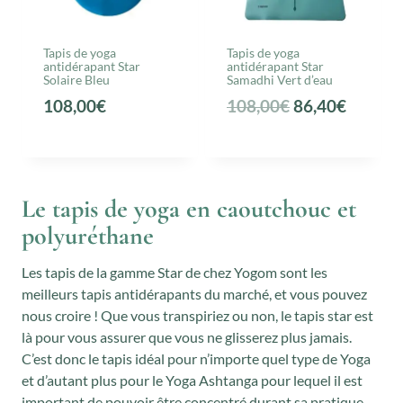
Tapis de yoga
Tapis de yoga
antidérapant Star
antidérapant Star
Solaire Bleu
Samadhi Vert d’eau
L
L
108,00
€
108,00
€
86,40
€
e
e
p
p
r
r
Le tapis de yoga en caoutchouc et
i
i
polyuréthane
x
x
i
a
Les tapis de la gamme Star de chez Yogom sont les
n
c
meilleurs tapis antidérapants du marché, et vous pouvez
i
t
nous croire ! Que vous transpiriez ou non, le tapis star est
t
u
là pour vous assurer que vous ne glisserez plus jamais.
i
e
C’est donc le tapis idéal pour n’importe quel type de Yoga
et d’autant plus pour le Yoga Ashtanga pour lequel il est
a
l
important de pouvoir être concentré durant sa pratique.