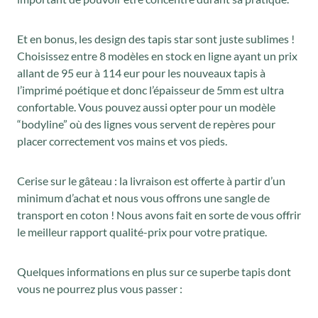
l
e
é
s
Et en bonus, les design des tapis star sont juste sublimes !
t
t
Choisissez entre 8 modèles en stock en ligne ayant un prix
a
allant de 95 eur à 114 eur pour les nouveaux tapis à
i
:
l’imprimé poétique et donc l’épaisseur de 5mm est ultra
t
8
confortable. Vous pouvez aussi opter pour un modèle
6
“bodyline” où des lignes vous servent de repères pour
placer correctement vos mains et vos pieds.
:
,
1
4
Cerise sur le gâteau : la livraison est offerte à partir d’un
0
0
minimum d’achat et nous vous offrons une sangle de
8
€
transport en coton ! Nous avons fait en sorte de vous offrir
,
.
le meilleur rapport qualité-prix pour votre pratique.
0
0
Quelques informations en plus sur ce superbe tapis dont
€
vous ne pourrez plus vous passer :
.