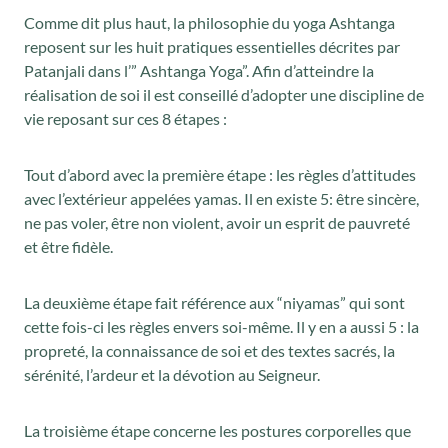
a
Comme dit plus haut, la philosophie du yoga Ashtanga
i
:
reposent sur les huit pratiques essentielles décrites par
t
5
Patanjali dans l’” Ashtanga Yoga”. Afin d’atteindre la
réalisation de soi il est conseillé d’adopter une discipline de
1
vie reposant sur ces 8 étapes :
:
,
7
8
Tout d’abord avec la première étape : les règles d’attitudes
4
0
avec l’extérieur appelées yamas. Il en existe 5: être sincère,
,
€
ne pas voler, être non violent, avoir un esprit de pauvreté
0
.
et être fidèle.
0
€
La deuxième étape fait référence aux “niyamas” qui sont
.
cette fois-ci les règles envers soi-même. Il y en a aussi 5 : la
propreté, la connaissance de soi et des textes sacrés, la
sérénité, l’ardeur et la dévotion au Seigneur.
La troisième étape concerne les postures corporelles que