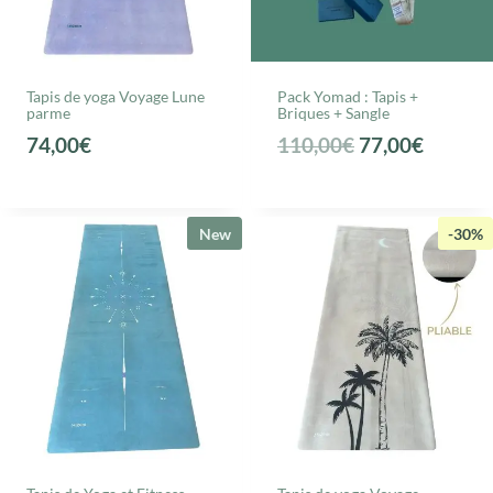
Tapis de yoga Voyage Lune
Pack Yomad : Tapis +
parme
Briques + Sangle
L
L
74,00
€
110,00
€
77,00
€
e
e
p
p
r
r
New
-30%
i
i
x
x
i
a
n
c
i
t
t
u
i
e
a
l