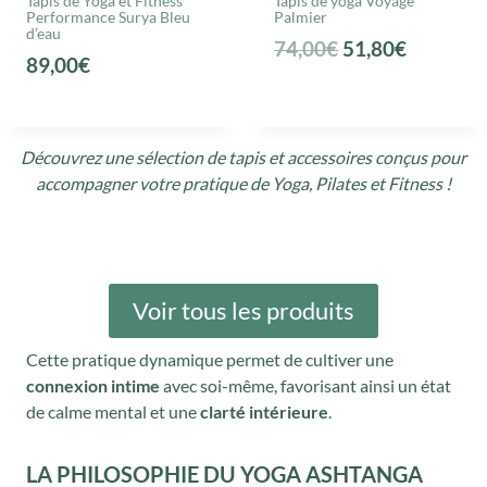
Tapis de Yoga et Fitness
Tapis de yoga Voyage
Performance Surya Bleu
Palmier
l
e
d’eau
L
L
74,00
€
51,80
€
é
s
89,00
€
e
e
t
t
p
p
a
r
r
i
:
Découvrez une sélection de tapis et accessoires conçus pour
i
i
t
7
accompagner votre pratique de Yoga, Pilates et Fitness !
x
x
7
i
a
:
,
n
c
1
0
i
t
1
0
Voir tous les produits
t
u
0
€
i
e
,
.
Cette pratique dynamique permet de cultiver une
a
l
0
connexion intime
avec soi-même, favorisant ainsi un état
l
e
de calme mental et une
clarté intérieure
.
0
é
s
€
LA PHILOSOPHIE DU YOGA ASHTANGA
t
t
.