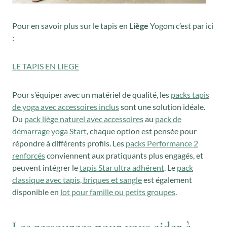
Pour en savoir plus sur le tapis en
Liège
Yogom c’est par ici
:
LE TAPIS EN LIEGE
Pour s’équiper avec un matériel de qualité, les
packs tapis
de yoga avec accessoires inclus
sont une solution idéale.
Du
pack liège naturel avec accessoires
au
pack de
démarrage yoga Start
, chaque option est pensée pour
répondre à différents profils. Les
packs Performance 2
renforcés
conviennent aux pratiquants plus engagés, et
peuvent intégrer le
tapis Star ultra adhérent
. Le
pack
classique avec tapis, briques et sangle
est également
disponible en
lot pour famille ou petits groupes
.
Les ressources pour vous aider à