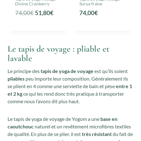
Divine Cranberry
Surya fraise
L
L
74,00
€
51,80
€
74,00
€
e
e
p
p
r
r
Le tapis de voyage : pliable et
i
i
lavable
x
x
i
a
Le principe des
tapis de yoga de voyage
est qu’ils soient
n
c
pliables
peu importe leur composition. Généralement ils
i
t
se plient en 4 comme une serviette de bain et pèse
entre 1
t
u
et 2 kg
ce qui les rend donc très pratique à transporter
i
e
comme nous l’avons dit plus haut.
a
l
l
e
Le tapis de yoga de voyage de Yogom a une
base en
caoutchouc
naturel et un revêtement microfibres textiles
é
s
de qualité. En plus de se plier, il est
très résistant
du fait de
t
t