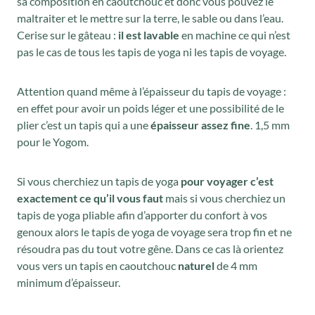
sa composition en caoutchouc et donc vous pouvez le
a
maltraiter et le mettre sur la terre, le sable ou dans l’eau.
i
:
Cerise sur le gâteau :
il est lavable
en machine ce qui n’est
t
5
pas le cas de tous les tapis de yoga ni les tapis de voyage.
1
:
,
Attention quand même à l’épaisseur
du tapis de voyage :
7
8
en effet pour avoir un poids léger et une possibilité de le
plier c’est un tapis qui a une
4
0
épaisseur assez fine
. 1,5 mm
pour le Yogom.
,
€
0
.
Si vous cherchiez un tapis de yoga
pour voyager c’est
0
exactement ce qu’il vous faut
mais si vous cherchiez un
€
tapis de yoga pliable afin d’apporter du confort à vos
.
genoux alors le tapis de yoga de voyage sera trop fin et ne
résoudra pas du tout votre gêne. Dans ce cas là orientez
vous vers un tapis en caoutchouc
naturel
de 4 mm
minimum d’épaisseur.