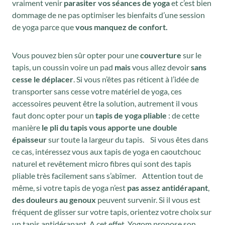
vraiment venir
parasiter vos séances de yoga
et c’est bien
dommage de ne pas optimiser les bienfaits d’une session
de yoga parce que
vous manquez de confort.
Vous pouvez bien sûr opter pour une
couverture
sur le
tapis, un coussin voire un pad
mais
vous allez devoir
sans
cesse le déplacer
. Si vous n’êtes pas réticent à l’idée de
transporter sans cesse votre matériel de yoga, ces
accessoires peuvent être la solution, autrement il vous
faut donc opter pour un
tapis de yoga pliable
: de cette
manière
le pli du tapis vous apporte une double
épaisseur
sur toute la largeur du tapis. Si vous êtes dans
ce cas, intéressez vous aux tapis de yoga en caoutchouc
naturel et revêtement micro fibres qui sont des tapis
pliable très facilement sans s’abîmer. Attention tout de
même, si votre tapis de yoga n’est
pas assez antidérapant
,
des douleurs au genoux
peuvent survenir. Si il vous est
fréquent de glisser sur votre tapis, orientez votre choix sur
un tapis antidérapant. A cet effet, Yogom propose son