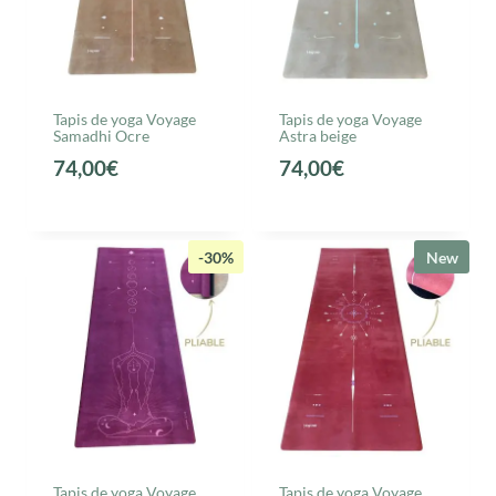
Tapis de yoga Voyage
Tapis de yoga Voyage
Samadhi Ocre
Astra beige
74,00
€
74,00
€
-30%
New
Tapis de yoga Voyage
Tapis de yoga Voyage