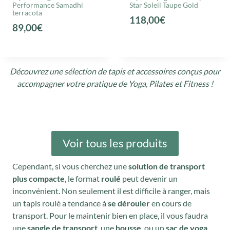
Performance Samadhi
Star Soleil Taupe Gold
l
e
terracota
118,00
€
é
s
89,00
€
t
t
a
i
:
Découvrez une sélection de tapis et accessoires conçus pour
t
3
accompagner votre pratique de Yoga, Pilates et Fitness !
7
:
,
7
0
4
1
Voir tous les produits
,
€
0
.
Cependant, si vous cherchez une
solution de transport
0
plus compacte
, le format
roulé
peut devenir un
inconvénient. Non seulement il est difficile à ranger, mais
€
un tapis roulé a tendance à
se dérouler
en cours de
.
transport. Pour le maintenir bien en place, il vous faudra
une
sangle de transport
, une
housse
, ou un
sac de yoga
.