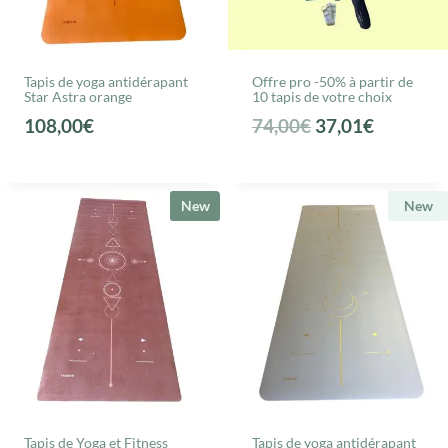
Tapis de yoga antidérapant
Offre pro -50% à partir de
Star Astra orange
10 tapis de votre choix
L
L
108,00
€
74,00
€
37,01
€
e
e
p
p
r
r
New
New
i
i
x
x
i
a
n
c
i
t
t
u
i
e
a
l
Tapis de Yoga et Fitness
Tapis de yoga antidérapant