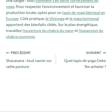
une sangle : voici
comment s’en servir correctement en
yoga
. Pour respecter l’environnement et favoriser la
production locale, optez pour un
tapis de yoga fabriqué en
Europe
. Côté pratique,
le Viniyoga
et
le yoga hormonal
apportent des bienfaits ciblés. Sur le plan énergétique,
travaillez
l’ouverture du chakra du cœur
et
l’expansion du
chakra couronne
.
Navigation
PRÉCÉDENT
SUIVANT
de
Shavasana : tout savoir sur
Quel tapis de yoga Oeko
l’article
cette posture
Tex acheter ?