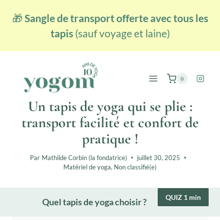
Aller
🎁
Sangle de transport offerte avec tous les
au
contenu
tapis
(sauf voyage et laine)
0
Un tapis de yoga qui se plie :
transport facilité et confort de
pratique !
Par
Mathilde Corbin (la fondatrice)
juillet 30, 2025
Matériel de yoga
,
Non classifié(e)
QUIZ 1 min
Quel tapis de yoga choisir ?