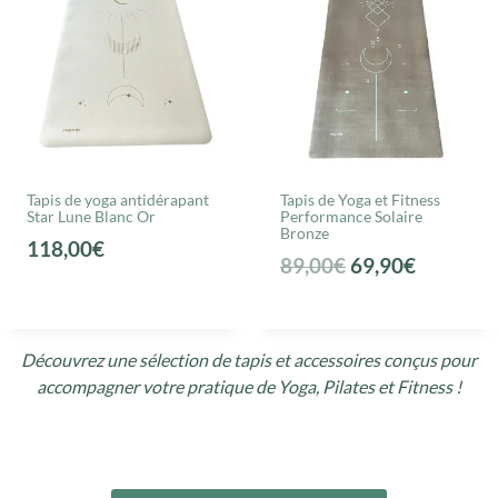
Tapis de yoga antidérapant
Tapis de Yoga et Fitness
Star Lune Blanc Or
Performance Solaire
Bronze
118,00
€
L
L
89,00
€
69,90
€
e
e
p
p
r
r
Découvrez une sélection de tapis et accessoires conçus pour
accompagner votre pratique de Yoga, Pilates et Fitness !
i
i
x
x
i
a
n
c