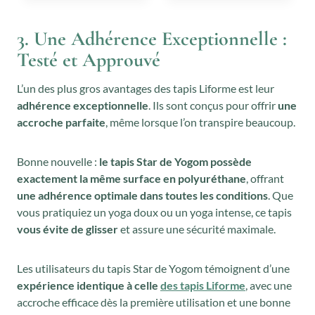
r
r
i
i
3. Une Adhérence Exceptionnelle :
x
x
Testé et Approuvé
i
a
n
c
L’un des plus gros avantages des tapis Liforme est leur
i
t
adhérence exceptionnelle
. Ils sont conçus pour offrir
une
accroche parfaite
, même lorsque l’on transpire beaucoup.
t
u
i
e
Bonne nouvelle :
le tapis Star de Yogom possède
a
l
exactement la même surface en polyuréthane
, offrant
l
e
une adhérence optimale dans toutes les conditions
. Que
é
s
vous pratiquiez un yoga doux ou un yoga intense, ce tapis
t
t
vous évite de glisser
et assure une sécurité maximale.
a
i
:
Les utilisateurs du tapis Star de Yogom témoignent d’une
t
1
expérience identique à celle
des tapis Liforme
, avec une
0
accroche efficace dès la première utilisation et une bonne