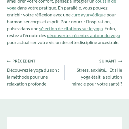
améliorer votre confort, pensez à intégrer un
coussin de
yoga
dans votre pratique. En parallèle, vous pouvez
enrichir votre réflexion avec une
cure ayurvédique
pour
harmoniser corps et esprit. Pour nourrir l’inspiration,
puisez dans une
sélection de citations sur le yoga
. Enfin,
restez à l’écoute des
découvertes récentes autour du yoga
pour actualiser votre vision de cette discipline ancestrale.
Navigation
PRÉCÉDENT
SUIVANT
de
Découvrez le yoga du son :
Stress, anxiété… Et si le
l’article
la méthode pour une
yoga était la solution
relaxation profonde
miracle pour votre santé ?