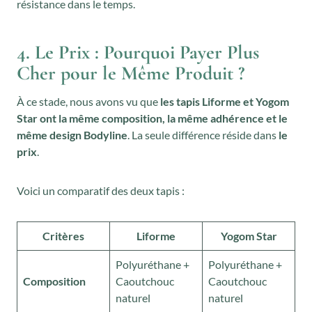
résistance dans le temps.
:
0
1
,
4
8
4. Le Prix : Pourquoi Payer Plus
4
0
Cher pour le Même Produit ?
,
€
À ce stade, nous avons vu que
les tapis Liforme et Yogom
0
.
Star ont la même composition, la même adhérence et le
0
même design Bodyline
. La seule différence réside dans
le
€
prix
.
.
Voici un comparatif des deux tapis :
Critères
Liforme
Yogom Star
Polyuréthane +
Polyuréthane +
Composition
Caoutchouc
Caoutchouc
naturel
naturel