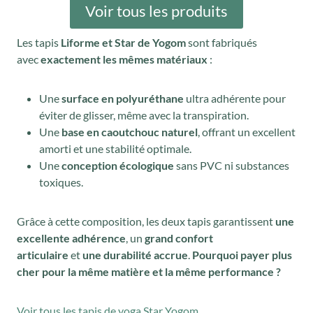
i
t
Voir tous les produits
t
u
Les tapis
Liforme et Star de Yogom
sont fabriqués
i
e
avec
exactement les mêmes matériaux
:
a
l
l
e
Une
surface en polyuréthane
ultra adhérente pour
é
s
éviter de glisser, même avec la transpiration.
t
t
Une
base en caoutchouc naturel
, offrant un excellent
a
amorti et une stabilité optimale.
i
:
Une
conception écologique
sans PVC ni substances
toxiques.
t
6
9
Grâce à cette composition, les deux tapis garantissent
une
:
,
excellente adhérence
, un
grand confort
8
9
articulaire
et
une durabilité accrue
.
Pourquoi payer plus
9
0
cher pour la même matière et la même performance ?
,
€
0
.
Voir tous les tapis de yoga Star Yogom