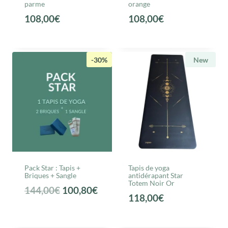
parme
orange
108,00
€
108,00
€
-30%
New
Pack Star : Tapis +
Tapis de yoga
Briques + Sangle
antidérapant Star
Totem Noir Or
L
L
144,00
€
100,80
€
118,00
€
e
e
p
p